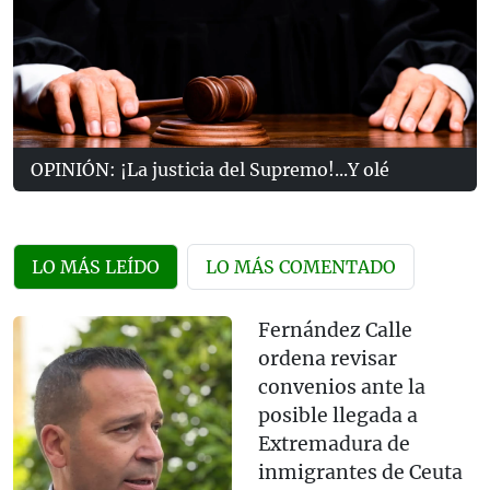
OPINIÓN: ¡La justicia del Supremo!...Y olé
LO MÁS LEÍDO
LO MÁS COMENTADO
Fernández Calle
ordena revisar
convenios ante la
posible llegada a
Extremadura de
inmigrantes de Ceuta