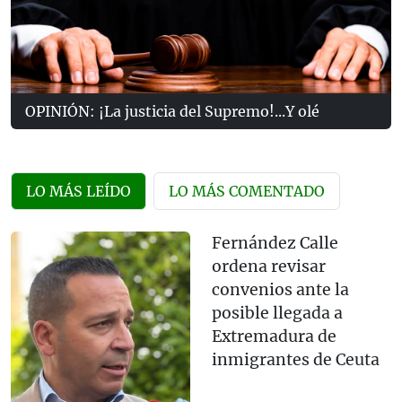
OPINIÓN: ¡La justicia del Supremo!...Y olé
LO MÁS LEÍDO
LO MÁS COMENTADO
Fernández Calle
ordena revisar
convenios ante la
posible llegada a
Extremadura de
inmigrantes de Ceuta