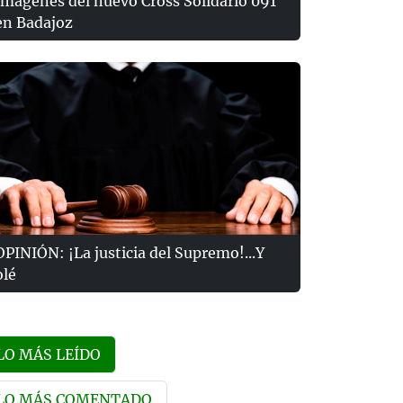
Imágenes del nuevo Cross Solidario 091
en Badajoz
OPINIÓN: ¡La justicia del Supremo!...Y
olé
LO MÁS LEÍDO
LO MÁS COMENTADO