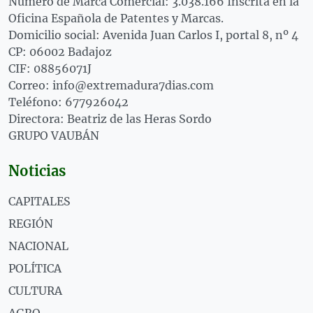
Número de Marca Comercial: 3.038.166 Inscrita en la
Oficina Española de Patentes y Marcas.
Domicilio social: Avenida Juan Carlos I, portal 8, nº 4
CP: 06002 Badajoz
CIF: 08856071J
Correo: info@extremadura7dias.com
Teléfono: 677926042
Directora: Beatriz de las Heras Sordo
GRUPO VAUBÁN
Noticias
CAPITALES
REGIÓN
NACIONAL
POLÍTICA
CULTURA
AGRO