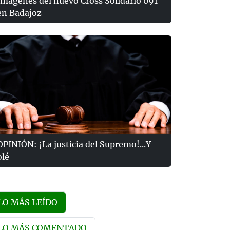
Imágenes del nuevo Cross Solidario 091
en Badajoz
OPINIÓN: ¡La justicia del Supremo!...Y
olé
LO MÁS LEÍDO
LO MÁS COMENTADO