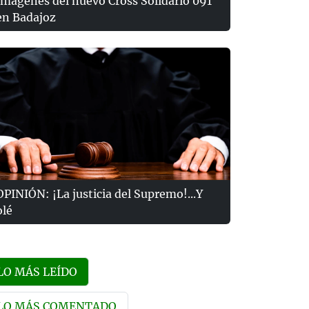
Imágenes del nuevo Cross Solidario 091
en Badajoz
OPINIÓN: ¡La justicia del Supremo!...Y
olé
LO MÁS LEÍDO
LO MÁS COMENTADO