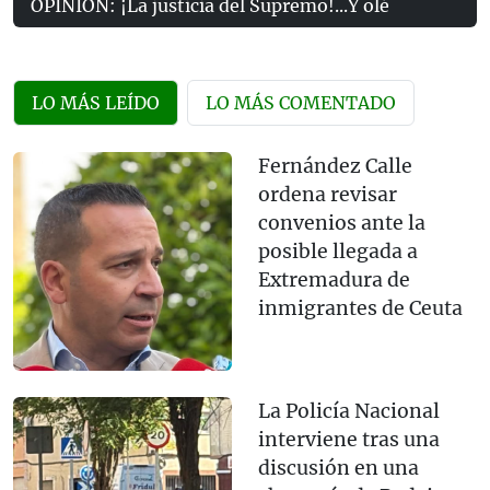
OPINIÓN: ¡La justicia del Supremo!...Y olé
LO MÁS LEÍDO
LO MÁS COMENTADO
Fernández Calle
ordena revisar
convenios ante la
posible llegada a
Extremadura de
inmigrantes de Ceuta
La Policía Nacional
interviene tras una
discusión en una