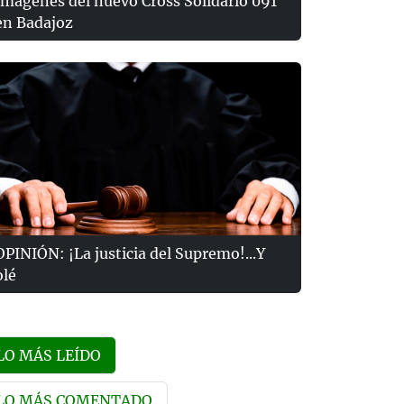
Imágenes del nuevo Cross Solidario 091
en Badajoz
OPINIÓN: ¡La justicia del Supremo!...Y
olé
LO MÁS LEÍDO
LO MÁS COMENTADO