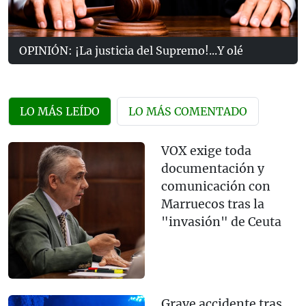
OPINIÓN: ¡La justicia del Supremo!...Y olé
LO MÁS LEÍDO
LO MÁS COMENTADO
VOX exige toda
documentación y
comunicación con
Marruecos tras la
"invasión" de Ceuta
Grave accidente tras