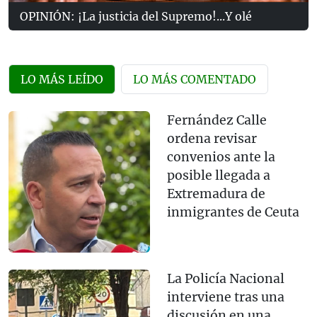
OPINIÓN: ¡La justicia del Supremo!...Y olé
LO MÁS LEÍDO
LO MÁS COMENTADO
Fernández Calle
ordena revisar
convenios ante la
posible llegada a
Extremadura de
inmigrantes de Ceuta
La Policía Nacional
interviene tras una
discusión en una