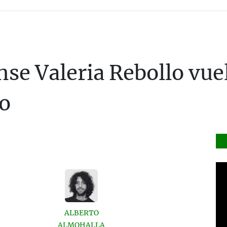
se Valeria Rebollo vuel
io
ALBERTO
ALMOHALLA