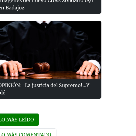
Imágenes del nuevo Cross Solidario 091
en Badajoz
OPINIÓN: ¡La justicia del Supremo!...Y
olé
LO MÁS LEÍDO
LO MÁS COMENTADO