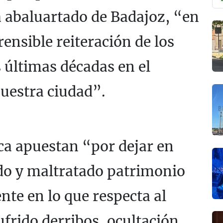
a abaluartado de Badajoz, “en
ensible reiteración de los
 últimas décadas en el
uestra ciudad”.
ica apuestan “por dejar en
ido y maltratado patrimonio
te en lo que respecta al
frido derribos, ocultación