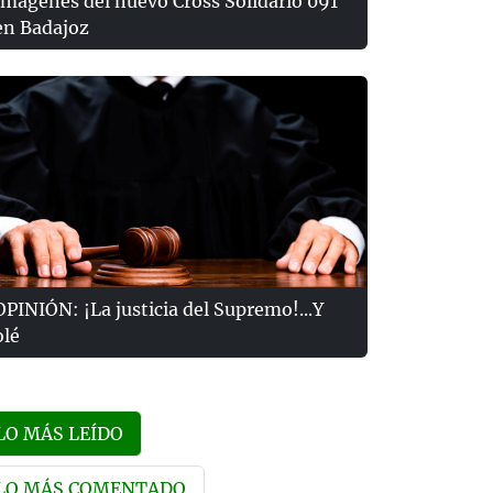
Imágenes del nuevo Cross Solidario 091
en Badajoz
OPINIÓN: ¡La justicia del Supremo!...Y
olé
LO MÁS LEÍDO
LO MÁS COMENTADO