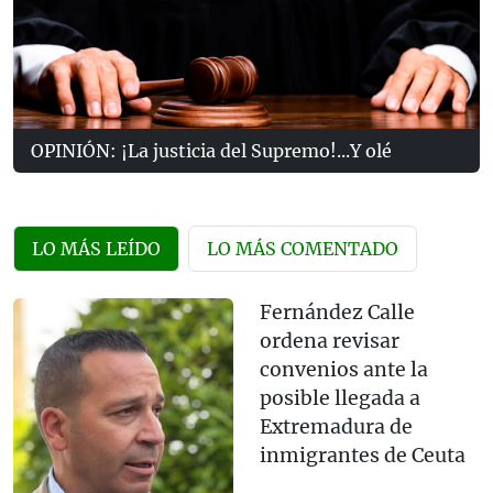
OPINIÓN: ¡La justicia del Supremo!...Y olé
LO MÁS LEÍDO
LO MÁS COMENTADO
Fernández Calle
ordena revisar
convenios ante la
posible llegada a
Extremadura de
inmigrantes de Ceuta