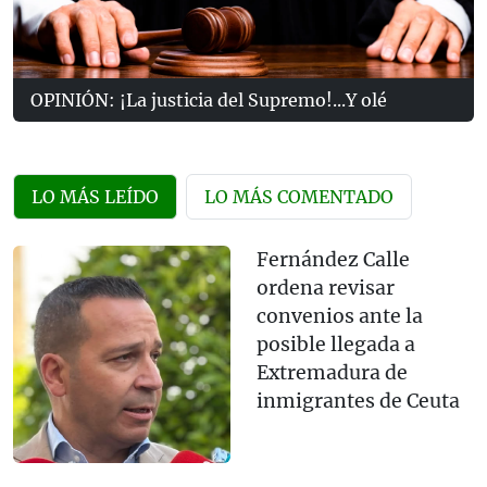
OPINIÓN: ¡La justicia del Supremo!...Y olé
LO MÁS LEÍDO
LO MÁS COMENTADO
Fernández Calle
ordena revisar
convenios ante la
posible llegada a
Extremadura de
inmigrantes de Ceuta