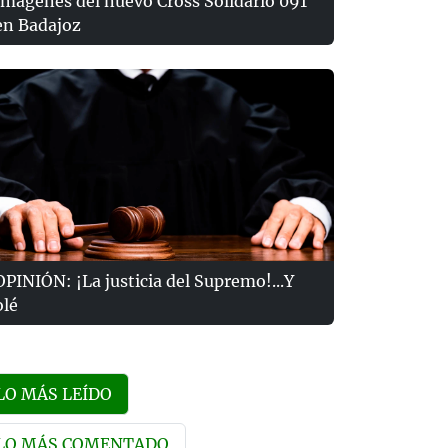
Imágenes del nuevo Cross Solidario 091
en Badajoz
OPINIÓN: ¡La justicia del Supremo!...Y
olé
LO MÁS LEÍDO
LO MÁS COMENTADO