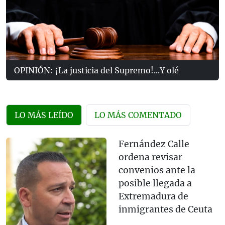
OPINIÓN: ¡La justicia del Supremo!...Y olé
LO MÁS LEÍDO
LO MÁS COMENTADO
Fernández Calle
ordena revisar
convenios ante la
posible llegada a
Extremadura de
inmigrantes de Ceuta