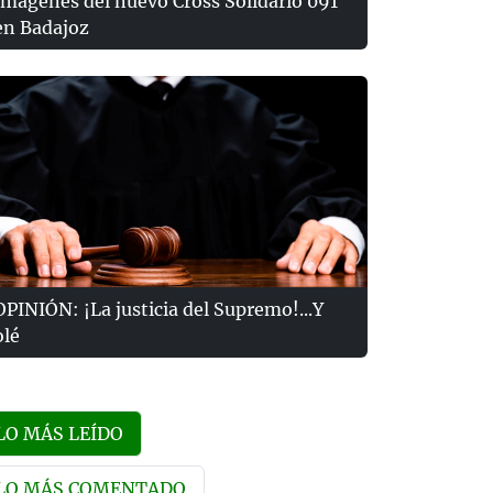
Imágenes del nuevo Cross Solidario 091
en Badajoz
OPINIÓN: ¡La justicia del Supremo!...Y
olé
LO MÁS LEÍDO
LO MÁS COMENTADO