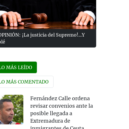
OPINIÓN: ¡La justicia del Supremo!...Y
olé
LO MÁS LEÍDO
LO MÁS COMENTADO
Fernández Calle ordena
revisar convenios ante la
posible llegada a
Extremadura de
inmigrantes de Ceuta