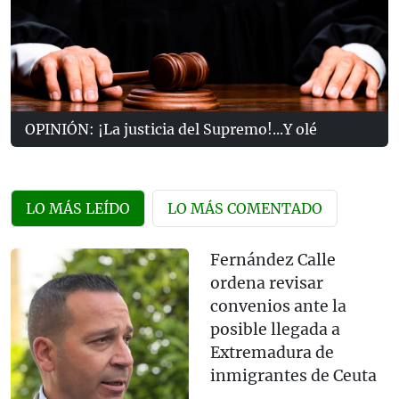
OPINIÓN: ¡La justicia del Supremo!...Y olé
LO MÁS LEÍDO
LO MÁS COMENTADO
Fernández Calle
ordena revisar
convenios ante la
posible llegada a
Extremadura de
inmigrantes de Ceuta