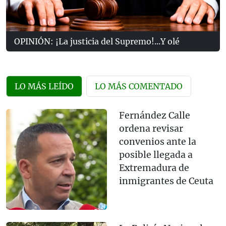
OPINIÓN: ¡La justicia del Supremo!...Y olé
LO MÁS LEÍDO
LO MÁS COMENTADO
Fernández Calle
ordena revisar
convenios ante la
posible llegada a
Extremadura de
inmigrantes de Ceuta