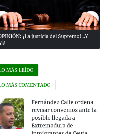
OPINIÓN: ¡La justicia del Supremo!...Y
olé
LO MÁS LEÍDO
LO MÁS COMENTADO
Fernández Calle ordena
revisar convenios ante la
posible llegada a
Extremadura de
inmigrantes de Ceuta