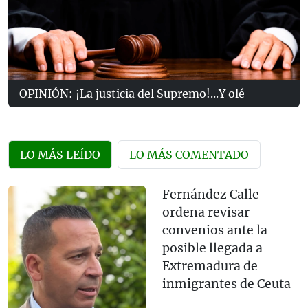
OPINIÓN: ¡La justicia del Supremo!...Y olé
LO MÁS LEÍDO
LO MÁS COMENTADO
Fernández Calle
ordena revisar
convenios ante la
posible llegada a
Extremadura de
inmigrantes de Ceuta