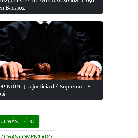
Imágenes del nuevo Cross Solidario 091
en Badajoz
OPINIÓN: ¡La justicia del Supremo!...Y
olé
LO MÁS LEÍDO
LO MÁS COMENTADO