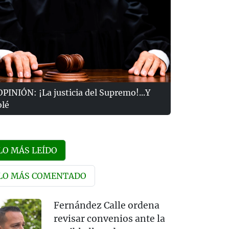
OPINIÓN: ¡La justicia del Supremo!...Y
olé
LO MÁS LEÍDO
LO MÁS COMENTADO
Fernández Calle ordena
revisar convenios ante la