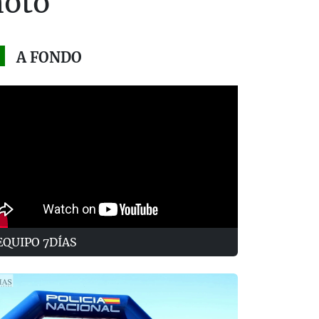
moto
A FONDO
EQUIPO 7DÍAS