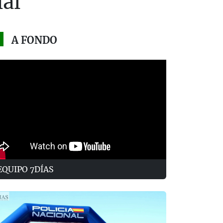
ial"
A FONDO
EQUIPO 7DÍAS