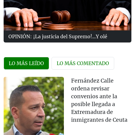
OPINIÓN: ¡La justicia del Supremo!...Y olé
LO MÁS LEÍDO
LO MÁS COMENTADO
Fernández Calle
ordena revisar
convenios ante la
posible llegada a
Extremadura de
inmigrantes de Ceuta