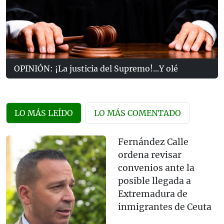
OPINIÓN: ¡La justicia del Supremo!...Y olé
LO MÁS LEÍDO
LO MÁS COMENTADO
Fernández Calle
ordena revisar
convenios ante la
posible llegada a
Extremadura de
inmigrantes de Ceuta