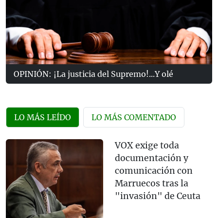
OPINIÓN: ¡La justicia del Supremo!...Y olé
LO MÁS LEÍDO
LO MÁS COMENTADO
VOX exige toda
documentación y
comunicación con
Marruecos tras la
"invasión" de Ceuta