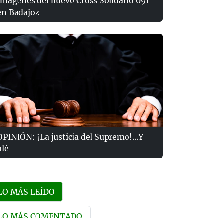
Imágenes del nuevo Cross Solidario 091
en Badajoz
OPINIÓN: ¡La justicia del Supremo!...Y
olé
LO MÁS LEÍDO
LO MÁS COMENTADO