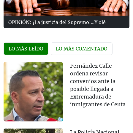
OPINIÓN: ¡La justicia del Supremo!...Y olé
LO MÁS LEÍDO
LO MÁS COMENTADO
Fernández Calle
ordena revisar
convenios ante la
posible llegada a
Extremadura de
inmigrantes de Ceuta
La Policía Nacional