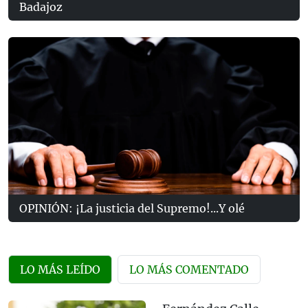
Badajoz
OPINIÓN: ¡La justicia del Supremo!...Y olé
LO MÁS LEÍDO
LO MÁS COMENTADO