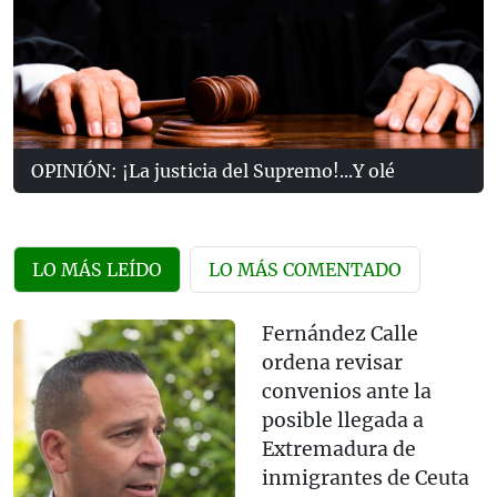
OPINIÓN: ¡La justicia del Supremo!...Y olé
LO MÁS LEÍDO
LO MÁS COMENTADO
Fernández Calle
ordena revisar
convenios ante la
posible llegada a
Extremadura de
inmigrantes de Ceuta