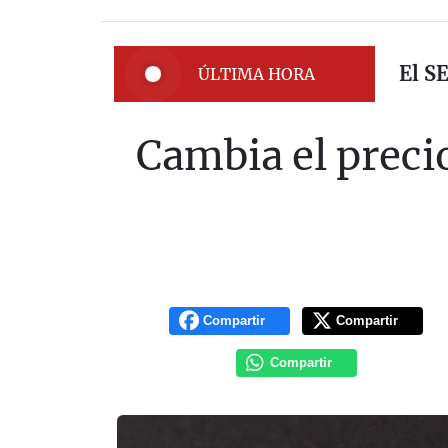
El S
ÚLTIMA HORA
Cambia el preci
Compartir
Compartir
Compartir