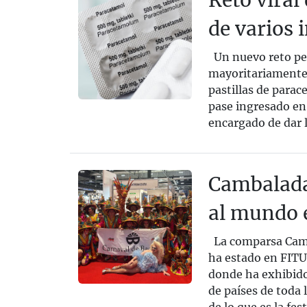
Reto viral
de varios 
Un nuevo reto pel
mayoritariamente 
pastillas de parac
pase ingresado en 
encargado de dar l
Cambalada 
al mundo 
La comparsa Camb
ha estado en FITU
donde ha exhibido
de países de toda 