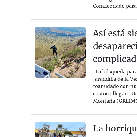
Comisionado para e
Así está s
desaparec
complicad
La búsqueda para 
Jarandilla de la V
reanudado con nue
costoso llegar. U
Montaña (GREIM), 
La borriqu