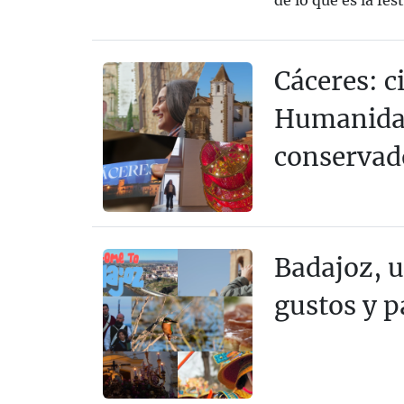
de lo que es la fest
Cáceres: c
Humanidad
conservad
Badajoz, u
gustos y p