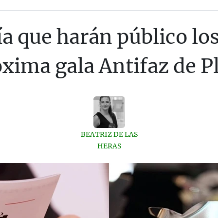
ía que harán público l
xima gala Antifaz de P
BEATRIZ DE LAS
HERAS