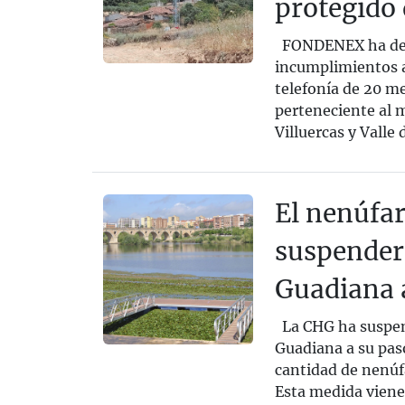
protegido
FONDENEX ha denu
incumplimientos a
telefonía de 20 me
perteneciente al m
Villuercas y Valle
El nenúfar
suspender 
Guadiana 
La CHG ha suspen
Guadiana a su paso
cantidad de nenúf
Esta medida viene