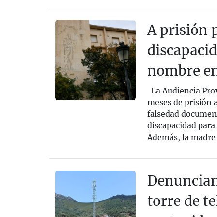
A prisión 
discapacid
nombre e
La Audiencia Prov
meses de prisión 
falsedad document
discapacidad para 
Además, la madre d
Denuncian 
torre de t