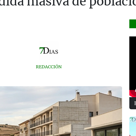
dida masiva de poblaci
REDACCIÓN