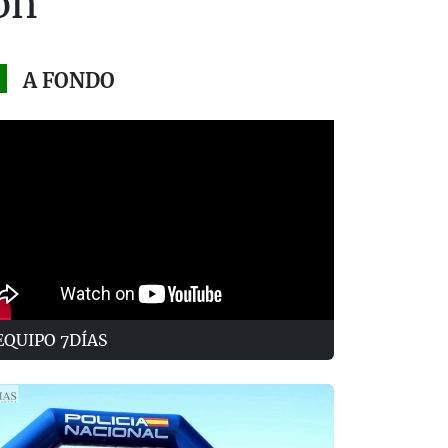
ón
A FONDO
EQUIPO 7DÍAS