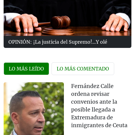
OPINIÓN: ¡La justicia del Supremo!...Y olé
LO MÁS LEÍDO
LO MÁS COMENTADO
Fernández Calle
ordena revisar
convenios ante la
posible llegada a
Extremadura de
inmigrantes de Ceuta