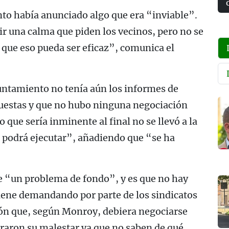
nto había anunciado algo que era “inviable”.
ir una calma que piden los vecinos, pero no se
que eso pueda ser eficaz”, comunica el
untamiento no tenía aún los informes de
uestas y que no hubo ninguna negociación
o que sería inminente al final no se llevó a la
e podrá ejecutar”, añadiendo que “se ha
e “un problema de fondo”, y es que no hay
 viene demandando por parte de los sindicatos
ión que, según Monroy, debiera negociarse
straron su malestar ya que no saben de qué