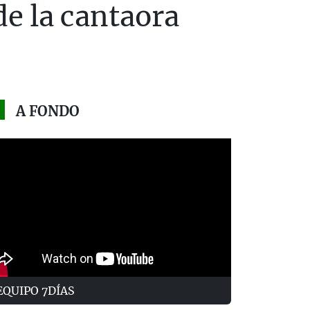
de la cantaora
A FONDO
EQUIPO 7DÍAS