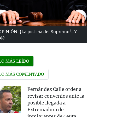
OPINIÓN: ¡La justicia del Supremo!...Y
olé
LO MÁS LEÍDO
LO MÁS COMENTADO
Fernández Calle ordena
revisar convenios ante la
posible llegada a
Extremadura de
inmigrantes de Ceuta