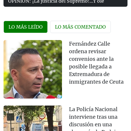
OPINIÓN: ¡La justicia del Supremo!...Y olé
LO MÁS LEÍDO
LO MÁS COMENTADO
Fernández Calle
ordena revisar
convenios ante la
posible llegada a
Extremadura de
inmigrantes de Ceuta
La Policía Nacional
interviene tras una
discusión en una