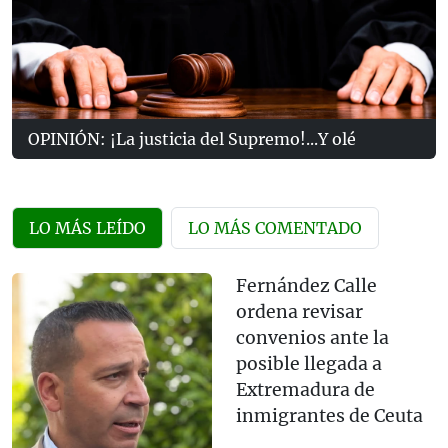
OPINIÓN: ¡La justicia del Supremo!...Y olé
LO MÁS LEÍDO
LO MÁS COMENTADO
Fernández Calle
ordena revisar
convenios ante la
posible llegada a
Extremadura de
inmigrantes de Ceuta