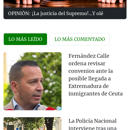
OPINIÓN: ¡La justicia del Supremo!...Y olé
LO MÁS LEÍDO
LO MÁS COMENTADO
Fernández Calle
ordena revisar
convenios ante la
posible llegada a
Extremadura de
inmigrantes de Ceuta
La Policía Nacional
interviene tras una