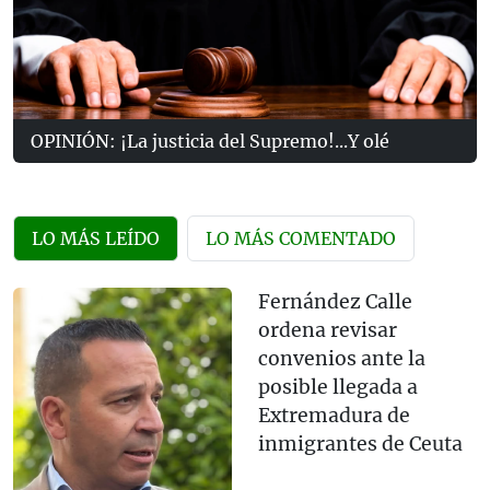
OPINIÓN: ¡La justicia del Supremo!...Y olé
LO MÁS LEÍDO
LO MÁS COMENTADO
Fernández Calle
ordena revisar
convenios ante la
posible llegada a
Extremadura de
inmigrantes de Ceuta