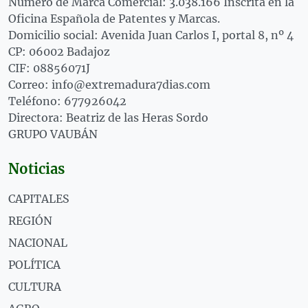
Número de Marca Comercial: 3.038.166 Inscrita en la
Oficina Española de Patentes y Marcas.
Domicilio social: Avenida Juan Carlos I, portal 8, nº 4
CP: 06002 Badajoz
CIF: 08856071J
Correo: info@extremadura7dias.com
Teléfono: 677926042
Directora: Beatriz de las Heras Sordo
GRUPO VAUBÁN
Noticias
CAPITALES
REGIÓN
NACIONAL
POLÍTICA
CULTURA