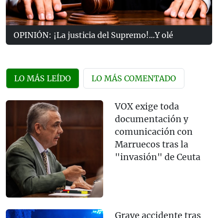
OPINIÓN: ¡La justicia del Supremo!...Y olé
LO MÁS LEÍDO
LO MÁS COMENTADO
VOX exige toda
documentación y
comunicación con
Marruecos tras la
"invasión" de Ceuta
Grave accidente tras