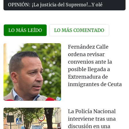
OPINIÓN: ¡La justicia del Supremo!...Y olé
LO MÁS LEÍDO
LO MÁS COMENTADO
Fernández Calle
ordena revisar
convenios ante la
posible llegada a
Extremadura de
inmigrantes de Ceuta
La Policía Nacional
interviene tras una
discusión en una